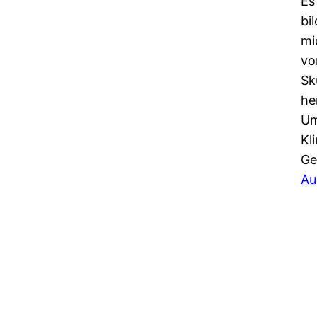
Es
bi
mi
vo
Sk
he
Um
Kl
Ge
Au